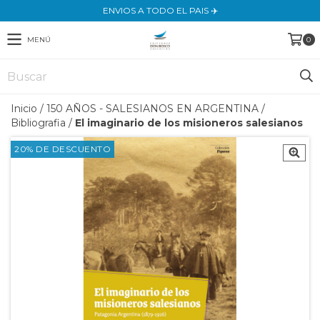
ENVIOS A TODO EL PAIS ✈️
MENÚ
0
Inicio
/
150 AÑOS - SALESIANOS EN ARGENTINA
/
Bibliografia
/
El imaginario de los misioneros salesianos
20% DE DESCUENTO