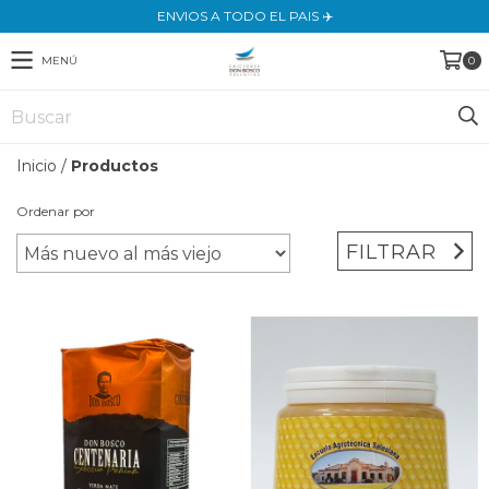
ENVIOS A TODO EL PAIS ✈️
MENÚ
0
Inicio
/
Productos
Ordenar por
FILTRAR