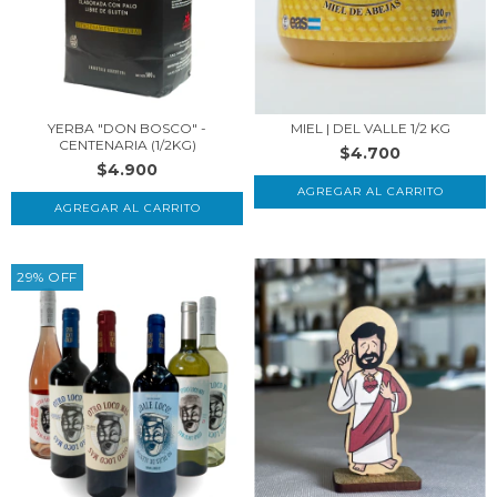
YERBA "DON BOSCO" -
MIEL | DEL VALLE 1/2 KG
CENTENARIA (1/2KG)
$4.700
$4.900
AGREGAR AL CARRITO
29
%
OFF