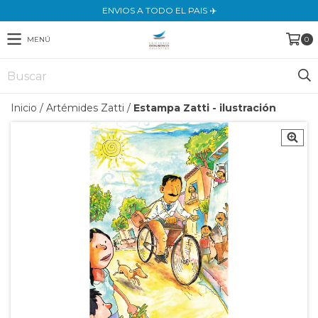
ENVIOS A TODO EL PAIS ✈️
MENÚ
0
Inicio
/
Artémides Zatti
/
Estampa Zatti - ilustración