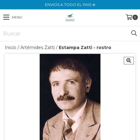
ENVIOS A TODO EL PAIS ✈️
MENÚ
0
Inicio
/
Artémides Zatti
/
Estampa Zatti - rostro