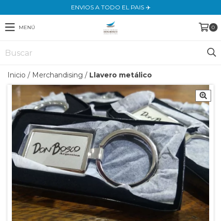
ENVIOS A TODO EL PAIS ✈️
MENÚ
0
Inicio
/
Merchandising
/
Llavero metálico