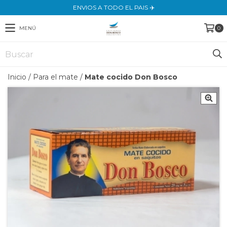
ENVIOS A TODO EL PAIS ✈️
MENÚ
0
Inicio
/
Para el mate
/
Mate cocido Don Bosco