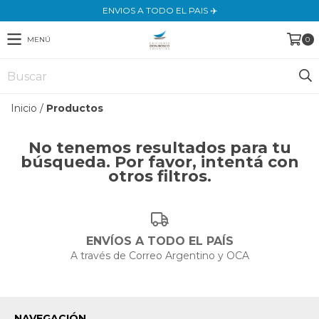
ENVIOS A TODO EL PAIS ✈️
MENÚ
0
Inicio
/
Productos
No tenemos resultados para tu
búsqueda. Por favor, intentá con
otros filtros.
ENVÍOS A TODO EL PAÍS
A través de Correo Argentino y OCA
NAVEGACIÓN