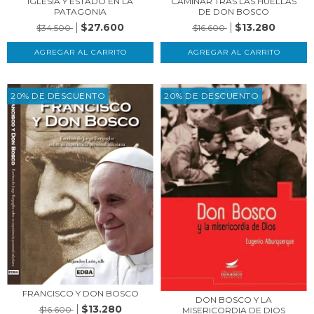
IGLESIA Y ESTADO EN LA
CAMINAR TRAS LAS HUELLAS
PATAGONIA
DE DON BOSCO
$27.600
$13.280
$34.500
$16.600
20% DE DESCUENTO
20% DE DESCUENTO
FRANCISCO Y DON BOSCO
DON BOSCO Y LA
$13.280
$16.600
MISERICORDIA DE DIOS