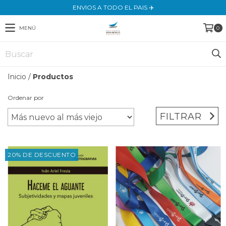
ENVIOS A TODO EL PAIS ✈️
MENÚ
0
Inicio
/
Productos
Ordenar por
FILTRAR
20% DE DESCUENTO