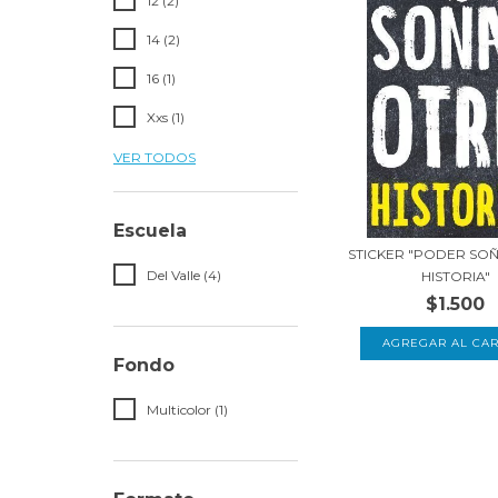
12 (2)
14 (2)
16 (1)
Xxs (1)
VER TODOS
Escuela
STICKER "PODER SO
Del Valle (4)
HISTORIA"
$1.500
Fondo
Multicolor (1)