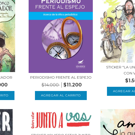
STICKER "LA U
CON 
CADOR
PERIODISMO FRENTE AL ESPEJO
$1.
000
$11.200
$14.000