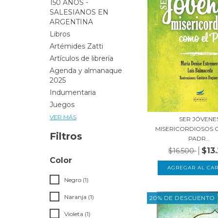
150 AÑOS -
SALESIANOS EN
ARGENTINA
Libros
Artémides Zatti
Artículos de librería
Agenda y almanaque
2025
Indumentaria
Juegos
VER MÁS
SER JÓVENE
MISERICORDIOSOS 
Filtros
PADR...
$13
$16.500
Color
Negro (1)
Naranja (1)
20% DE DESCUENTO
Violeta (1)