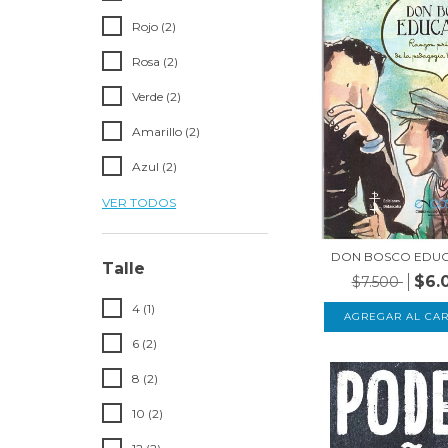
Rojo (2)
Rosa (2)
Verde (2)
Amarillo (2)
Azul (2)
VER TODOS
DON BOSCO EDU
Talle
$6.
$7.500
4 (1)
6 (2)
8 (2)
10 (2)