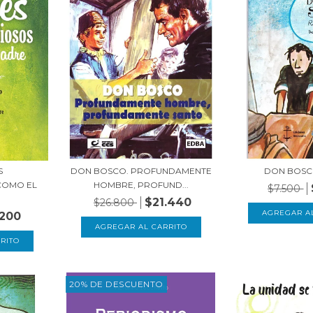
S
DON BOSCO. PROFUNDAMENTE
DON BOSC
COMO EL
HOMBRE, PROFUND...
$7.500
$21.440
$26.800
.200
20% DE DESCUENTO