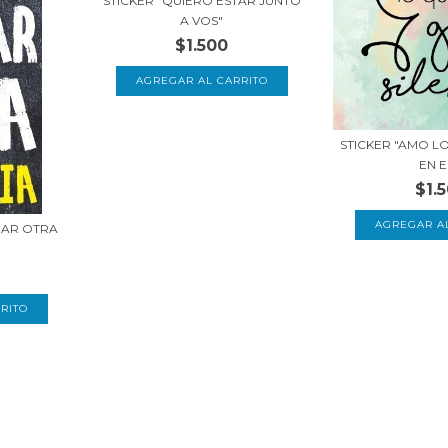
STICKER "QUIERO ESTAR JUNTO
A VOS"
$1.500
STICKER "AMO L
EN EL
$1.
ÑAR OTRA